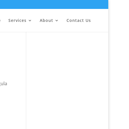
e
Services
About
Contact Us
gula