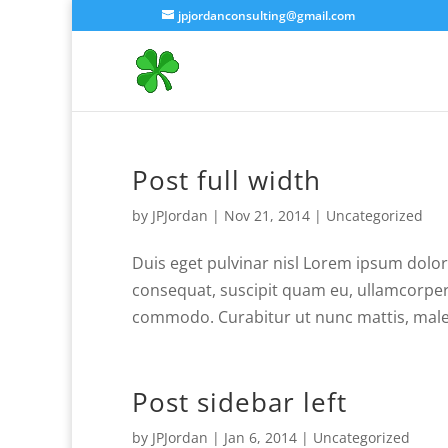
jpjordanconsulting@gmail.com
Post full width
by
JPJordan
|
Nov 21, 2014
|
Uncategorized
Duis eget pulvinar nisl Lorem ipsum dolor 
consequat, suscipit quam eu, ullamcorper o
commodo. Curabitur ut nunc mattis, males
Post sidebar left
by
JPJordan
|
Jan 6, 2014
|
Uncategorized